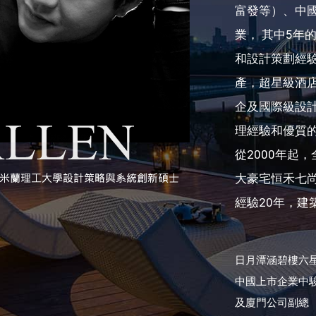
富發等）、中
業， 其中5年
和設計策劃經
產，超星級酒
企及國際級設
理經驗和優質
從2000年起
大豪宅恒禾七
經驗20年，建
日月潭涵碧樓六
中國上市企業中
及廈門公司副總