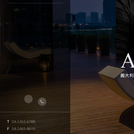
T
04-2465-6788
F
04-2463-8619